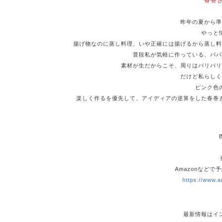
『春巻
昨年の夏から
やっと
揚げ物なのに蒸し料理、いや正確には揚げるから蒸し料
普段私が気軽に作っている、パパ
素材が生だからこそ、周りはパリパリ
だけど私らしく
ピンク色
楽しく作るを優先して、アイディアの逆算をした春巻
Amazonなど
https://www.
最新情報はイ